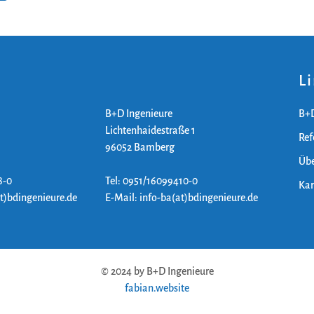
L
B+D Ingenieure
B+D
Lichtenhaidestraße 1
Ref
96052 Bamberg
Übe
8-0
Tel: 0951/16099410-0
Kar
at)bdingenieure.de
E-Mail: info-ba(at)bdingenieure.de
© 2024 by B+D Ingenieure
fabian.website