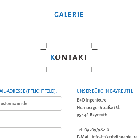
GALERIE
KONTAKT
AIL-ADRESSE (PFLICHTFELD):
UNSER BÜRO IN BAYREUTH:
B+D Ingenieure
Nürnberger Straße 16b
95448 Bayreuth
Tel: 09209/982-0
E-Mail: info-bt(at)bdingenieure