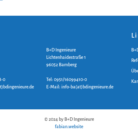
L
B+D Ingenieure
B+D
Lichtenhaidestraße 1
Ref
96052 Bamberg
Übe
8-0
Tel: 0951/16099410-0
Kar
at)bdingenieure.de
E-Mail: info-ba(at)bdingenieure.de
© 2024 by B+D Ingenieure
fabian.website