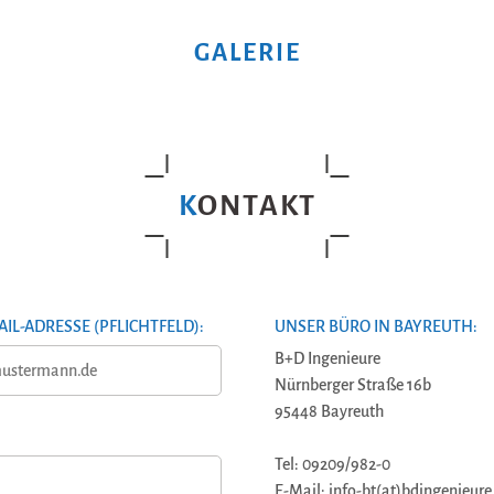
GALERIE
KONTAKT
AIL-ADRESSE (PFLICHTFELD):
UNSER BÜRO IN BAYREUTH:
B+D Ingenieure
Nürnberger Straße 16b
95448 Bayreuth
Tel: 09209/982-0
E-Mail: info-bt(at)bdingenieure