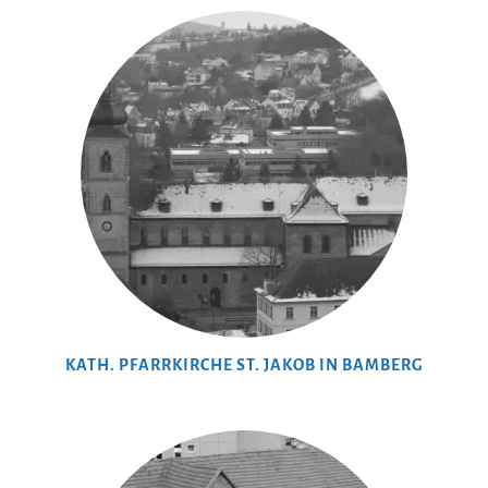
KATH. PFARRKIRCHE ST. JAKOB IN BAMBERG