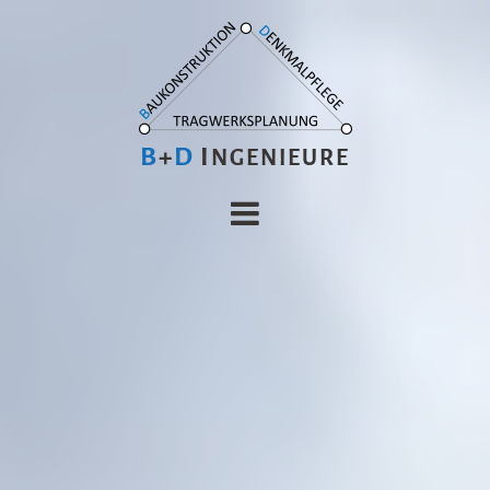
B
+
D
I
NGENIEURE