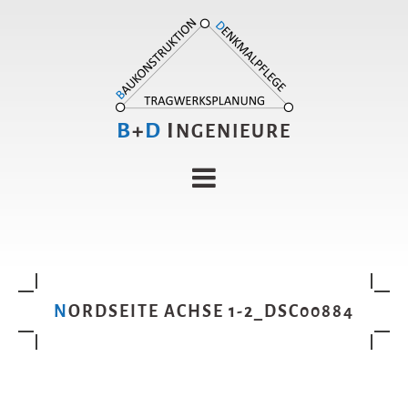
B
+
D
I
NGENIEURE
NORDSEITE ACHSE 1-2_DSC00884