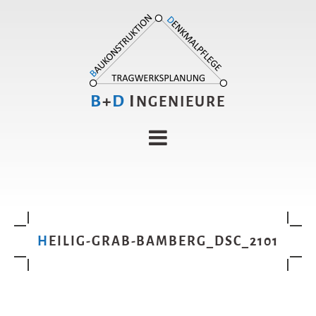
B
+
D
I
NGENIEURE
HEILIG-GRAB-BAMBERG_DSC_2101