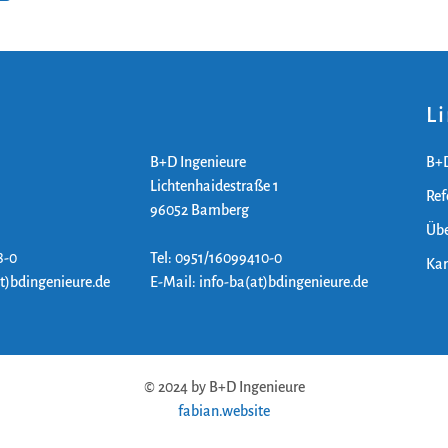
L
B+D Ingenieure
B+D
Lichtenhaidestraße 1
Ref
96052 Bamberg
Übe
8-0
Tel: 0951/16099410-0
Kar
at)bdingenieure.de
E-Mail: info-ba(at)bdingenieure.de
© 2024 by B+D Ingenieure
fabian.website