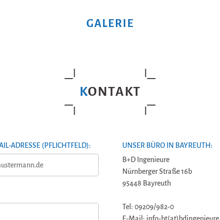
GALERIE
KONTAKT
AIL-ADRESSE (PFLICHTFELD):
UNSER BÜRO IN BAYREUTH:
B+D Ingenieure
Nürnberger Straße 16b
95448 Bayreuth
Tel: 09209/982-0
E-Mail: info-bt(at)bdingenieure