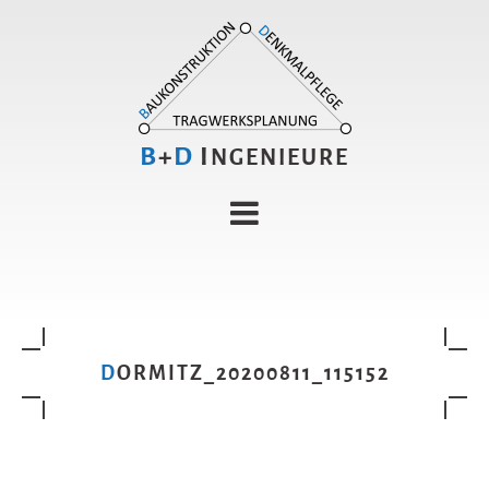
B
+
D
I
NGENIEURE
DORMITZ_20200811_115152