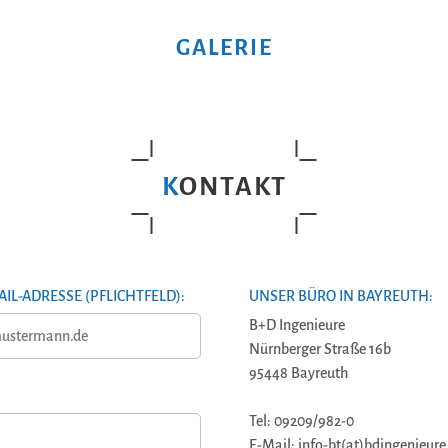
GALERIE
KONTAKT
AIL-ADRESSE (PFLICHTFELD):
UNSER BÜRO IN BAYREUTH:
B+D Ingenieure
Nürnberger Straße 16b
95448 Bayreuth
Tel: 09209/982-0
E-Mail: info-bt(at)bdingenieure