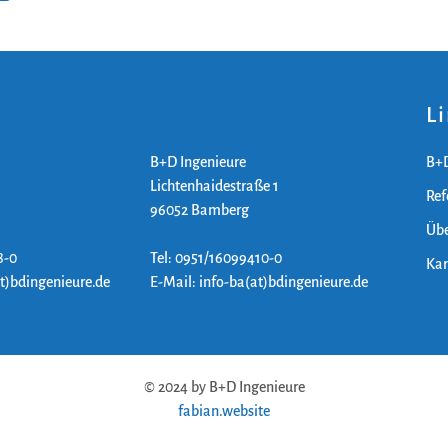
L
B+D Ingenieure
B+D
Lichtenhaidestraße 1
Ref
96052 Bamberg
Übe
8-0
Tel: 0951/16099410-0
Kar
at)bdingenieure.de
E-Mail: info-ba(at)bdingenieure.de
© 2024 by B+D Ingenieure
fabian.website