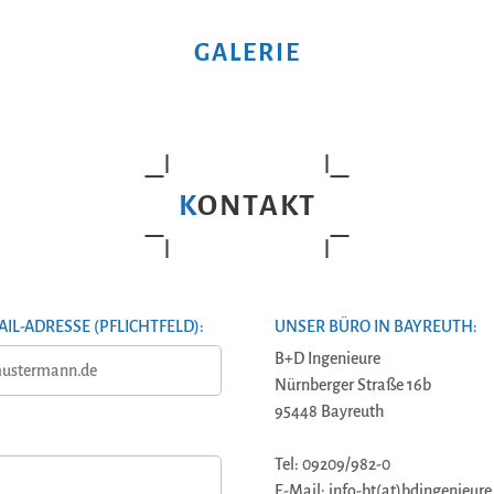
GALERIE
KONTAKT
AIL-ADRESSE (PFLICHTFELD):
UNSER BÜRO IN BAYREUTH:
B+D Ingenieure
Nürnberger Straße 16b
95448 Bayreuth
Tel: 09209/982-0
E-Mail: info-bt(at)bdingenieure