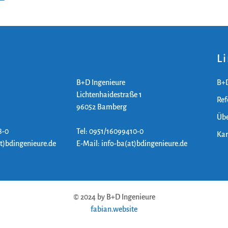
L
B+D Ingenieure
B+D
Lichtenhaidestraße 1
Ref
96052 Bamberg
Übe
8-0
Tel: 0951/16099410-0
Kar
at)bdingenieure.de
E-Mail: info-ba(at)bdingenieure.de
© 2024 by B+D Ingenieure
fabian.website