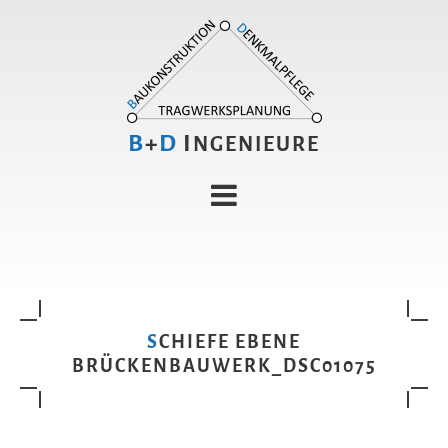
B
+
D
I
NGENIEURE
SCHIEFE EBENE
BRÜCKENBAUWERK_DSC01075