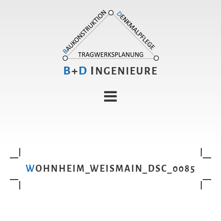
B
+
D
I
NGENIEURE
WOHNHEIM_WEISMAIN_DSC_0085